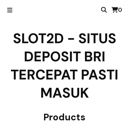
0
SLOT2D - SITUS
DEPOSIT BRI
TERCEPAT PASTI
MASUK
Products